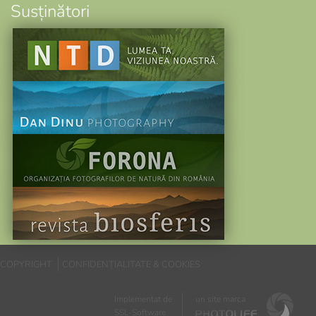
Susținători
COPYRIGHT
CONFIDENȚIALITATE & COOKIES
Implementat de
un site marca
SSL-Software