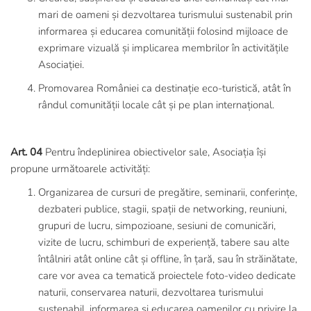
mari de oameni și dezvoltarea turismului sustenabil prin
informarea și educarea comunității folosind mijloace de
exprimare vizuală și implicarea membrilor în activitățile
Asociației.
Promovarea României ca destinație eco-turistică, atât în
rândul comunității locale cât și pe plan internațional.
Art. 04
Pentru îndeplinirea obiectivelor sale, Asociația își
propune următoarele activități:
Organizarea de cursuri de pregătire, seminarii, conferințe,
dezbateri publice, stagii, spații de networking, reuniuni,
grupuri de lucru, simpozioane, sesiuni de comunicări,
vizite de lucru, schimburi de experiență, tabere sau alte
întâlniri atât online cât și offline, în țară, sau în străinătate,
care vor avea ca tematică proiectele foto-video dedicate
naturii, conservarea naturii, dezvoltarea turismului
sustenabil, informarea și educarea oamenilor cu privire la