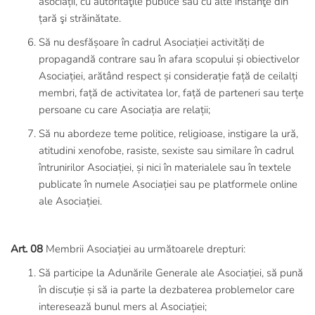
asociații, cu autorităţile publice sau cu alte instanţe din
țară şi străinătate.
Să nu desfășoare în cadrul Asociației activități de
propagandă contrare sau în afara scopului și obiectivelor
Asociației, arătând respect și considerație față de ceilalți
membri, față de activitatea lor, față de parteneri sau terțe
persoane cu care Asociația are relații;
Să nu abordeze teme politice, religioase, instigare la ură,
atitudini xenofobe, rasiste, sexiste sau similare în cadrul
întrunirilor Asociației, și nici în materialele sau în textele
publicate în numele Asociației sau pe platformele online
ale Asociației.
Art. 08
Membrii Asociației au următoarele drepturi:
Să participe la Adunările Generale ale Asociației, să pună
în discuție și să ia parte la dezbaterea problemelor care
interesează bunul mers al Asociației;