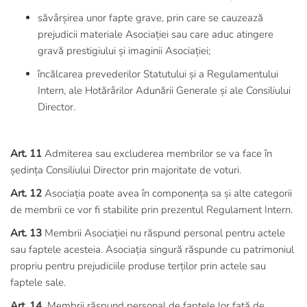
săvârșirea unor fapte grave, prin care se cauzează
prejudicii materiale Asociației sau care aduc atingere
gravă prestigiului și imaginii Asociației;
încălcarea prevederilor Statutului și a Regulamentului
Intern, ale Hotărârilor Adunării Generale și ale Consiliului
Director.
Art. 11
Admiterea sau excluderea membrilor se va face în
ședința Consiliului Director prin majoritate de voturi.
Art. 12
Asociația poate avea în componența sa și alte categorii
de membrii ce vor fi stabilite prin prezentul Regulament Intern.
Art. 13
Membrii Asociației nu răspund personal pentru actele
sau faptele acesteia. Asociația singură răspunde cu patrimoniul
propriu pentru prejudiciile produse terților prin actele sau
faptele sale.
Art. 14
Membrii răspund personal de faptele lor față de