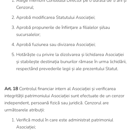
Alege membrii Consiliului Director pe o durată de 5 ani și
Cenzorul;
Aprobă modificarea Statutului Asociației;
Aprobă propunerile de înființare a filialelor și/sau
sucursalelor;
Aprobă fuziunea sau divizarea Asociației;
Hotărăște cu privire la dizolvarea și lichidarea Asociației
și stabilește destinația bunurilor rămase în urma lichidării,
respectând prevederile legii și ale prezentului Statut.
Art. 18
Controlul financiar intern al Asociației și verificarea
integrității patrimoniului Asociației sunt efectuate de un cenzor
independent, persoană fizică sau juridică. Cenzorul are
următoarele atribuții:
Verifică modul în care este administrat patrimoniul
Asociației;